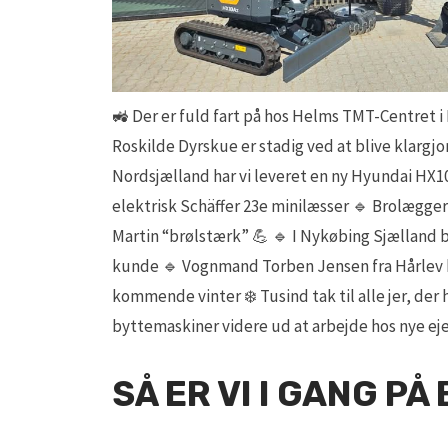
🚜 Der er fuld fart på hos Helms TMT-Centret i 
Roskilde Dyrskue er stadig ved at blive klargjor
Nordsjælland har vi leveret en ny Hyundai HX1
elektrisk Schäffer 23e minilæsser 🔹 Brolægger
Martin “brølstærk” 💪 🔹 I Nykøbing Sjælland b
kunde 🔹 Vognmand Torben Jensen fra Hårlev har
kommende vinter ❄️ Tusind tak til alle jer, der 
byttemaskiner videre ud at arbejde hos nye eje
SÅ ER VI I GANG PÅ