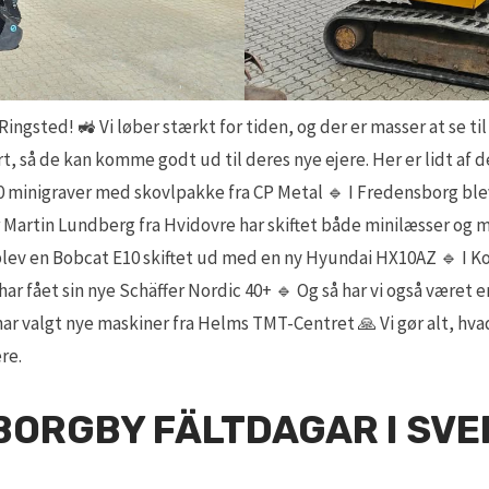
Ringsted! 🚜 Vi løber stærkt for tiden, og der er masser at se t
t, så de kan komme godt ud til deres nye ejere. Her er lidt af d
0 minigraver med skovlpakke fra CP Metal 🔹 I Fredensborg bl
 Martin Lundberg fra Hvidovre har skiftet både minilæsser og m
lev en Bobcat E10 skiftet ud med en ny Hyundai HX10AZ 🔹 I Kok
 fået sin nye Schäffer Nordic 40+ 🔹 Og så har vi også været 
har valgt nye maskiner fra Helms TMT-Centret 🙏 Vi gør alt, hvad 
re.
 BORGBY FÄLTDAGAR I SVER