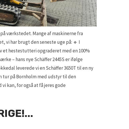
il på værkstedet. Mange af maskinerne fra
et, vi har brugt den seneste uge på: 🔹 I
ev et hestestutteri opgraderet med en 100%
ærke – hans nye Schäffer 2445S er ifølge
kedal leverede vi en Schäffer 3650T til en ny
en tur på Bornholm med udstyr til den
vi kan, for også at få jeres gode
IGE!...