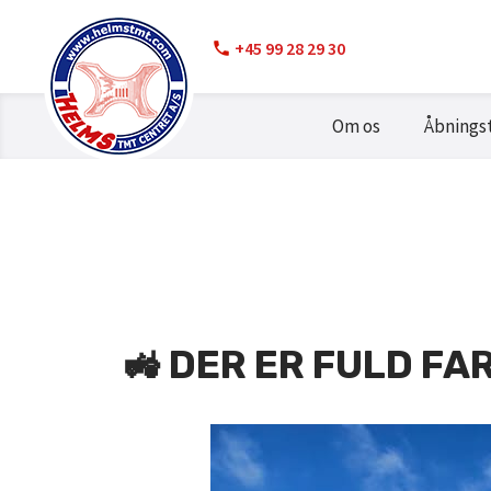
+45 99 28 29 30
Om os
Åbnings
🚜 DER ER FULD FA