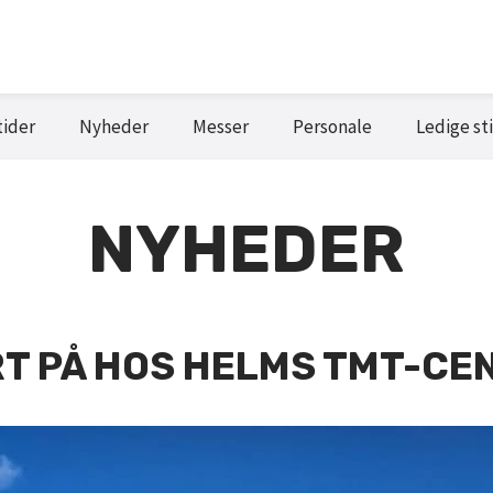
tider
Nyheder
Messer
Personale
Ledige sti
NYHEDER
RT PÅ HOS HELMS TMT-CENT