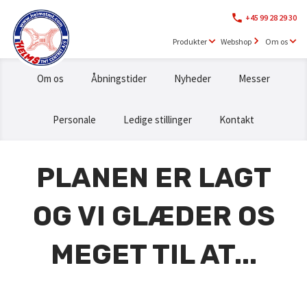
+45 99 28 29 30
Produkter
Webshop
Om os
Om os
Åbningstider
Nyheder
Messer
Personale
Ledige stillinger
Kontakt
PLANEN ER LAGT
OG VI GLÆDER OS
MEGET TIL AT...