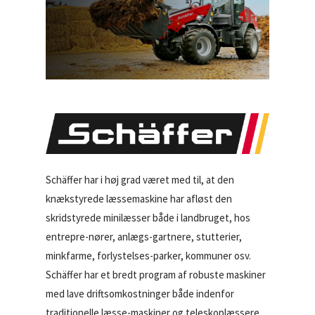
Schäffer har i høj grad været med til, at den
knækstyrede læssemaskine har afløst den
skridstyrede minilæsser både i landbruget, hos
entrepre-nører, anlægs-gartnere, stutterier,
minkfarme, forlystelses-parker, kommuner osv.
Schäffer har et bredt program af robuste maskiner
med lave driftsomkostninger både indenfor
traditionelle læsse-maskiner og teleskoplæssere.