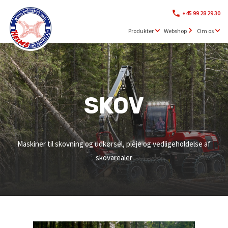
+45 99 28 29 30
Produkter
Webshop
Om os
SKOV
Maskiner til skovning og udkørsel, pleje og vedligeholdelse af
skovarealer