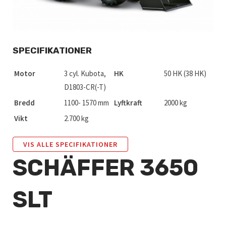
SPECIFIKATIONER
Motor
3 cyl. Kubota,
HK
50 HK (38 HK)
D1803-CR(-T)
Bredd
1100- 1570 mm
Lyftkraft
2000 kg
Vikt
2.700 kg
VIS ALLE SPECIFIKATIONER
SCHÄFFER 3650
SLT