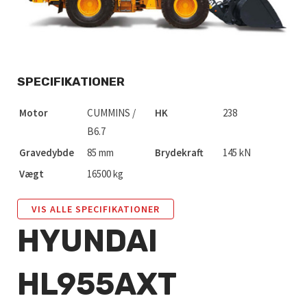
SPECIFIKATIONER
Motor
CUMMINS /
HK
238
B6.7
Gravedybde
85 mm
Brydekraft
145 kN
Vægt
16500 kg
VIS ALLE SPECIFIKATIONER
HYUNDAI
HL955AXT