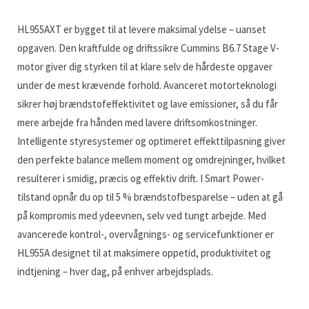
HL955AXT er bygget til at levere maksimal ydelse – uanset
opgaven. Den kraftfulde og driftssikre Cummins B6.7 Stage V-
motor giver dig styrken til at klare selv de hårdeste opgaver
under de mest krævende forhold. Avanceret motorteknologi
sikrer høj brændstofeffektivitet og lave emissioner, så du får
mere arbejde fra hånden med lavere driftsomkostninger.
Intelligente styresystemer og optimeret effekttilpasning giver
den perfekte balance mellem moment og omdrejninger, hvilket
resulterer i smidig, præcis og effektiv drift. I Smart Power-
tilstand opnår du op til 5 % brændstofbesparelse – uden at gå
på kompromis med ydeevnen, selv ved tungt arbejde. Med
avancerede kontrol-, overvågnings- og servicefunktioner er
HL955A designet til at maksimere oppetid, produktivitet og
indtjening – hver dag, på enhver arbejdsplads.