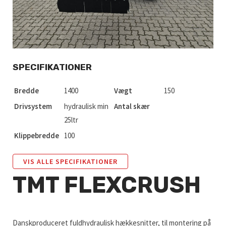
SPECIFIKATIONER
Bredde
1400
Vægt
150
Drivsystem
hydraulisk min
Antal skær
25ltr
Klippebredde
100
VIS ALLE SPECIFIKATIONER
TMT FLEXCRUSH
Danskproduceret fuldhydraulisk hækkesnitter, til montering på