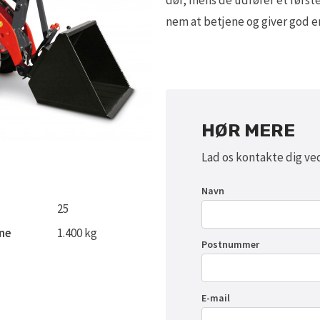
dør, mens de udfører et første
nem at betjene og giver god 
HØR MERE
Lad os kontakte dig ve
Navn
25
ne
1.400 kg
Postnummer
E-mail