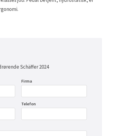
klasses job. Pedal betjent, hydrostatisk, er
ergonomi.
drørende Schäffer 2024
Firma
Telefon