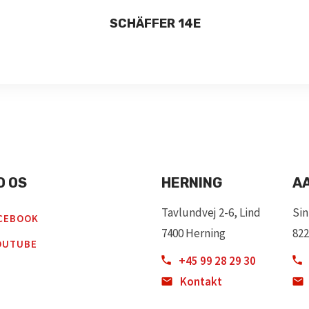
SCHÄFFER 14E
D OS
HERNING
A
Tavlundvej 2-6, Lind
Sin
CEBOOK
7400 Herning
822
OUTUBE
+45 99 28 29 30
Kontakt