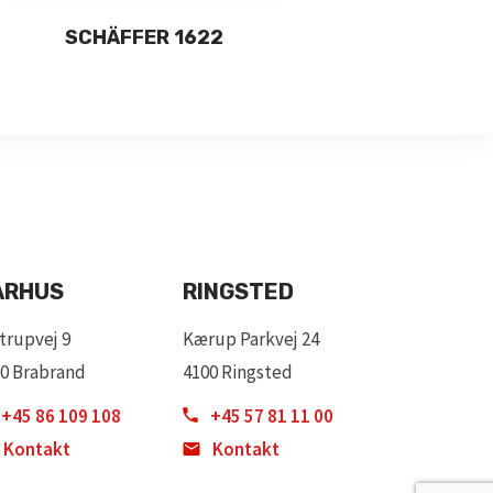
SCHÄFFER 1622
SCHÄ
ARHUS
RINGSTED
trupvej 9
Kærup Parkvej 24
0 Brabrand
4100 Ringsted
+45 86 109 108
+45 57 81 11 00
Kontakt
Kontakt