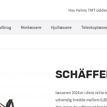
Hos Helms TMT sidder v
ndbrug
Minilæssere
Hjullæssere
Teleskoplæsse
SCHÄFFE
læsseren 2024 er i dens rette
udvendig bredde mellem 0,89