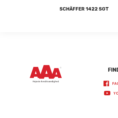
DIC 40+
SCHÄFFER 1422 SGT
FIN
FA
Y