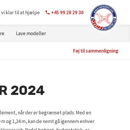
i klar til at hjælpe
+45 99 28 29 30
re
Lave modeller
Føj til sammenligning
R 2024
 element, når der er begrænset plads. Med en
 m og 1,24 m, kan de nemt gå igennem enhver