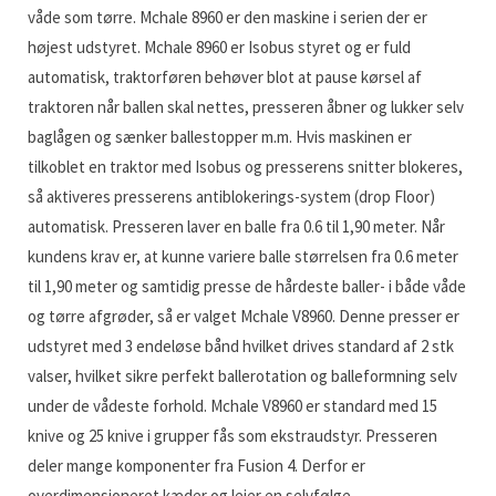
våde som tørre. Mchale 8960 er den maskine i serien der er
højest udstyret. Mchale 8960 er Isobus styret og er fuld
automatisk, traktorføren behøver blot at pause kørsel af
traktoren når ballen skal nettes, presseren åbner og lukker selv
baglågen og sænker ballestopper m.m. Hvis maskinen er
tilkoblet en traktor med Isobus og presserens snitter blokeres,
så aktiveres presserens antiblokerings-system (drop Floor)
automatisk. Presseren laver en balle fra 0.6 til 1,90 meter. Når
kundens krav er, at kunne variere balle størrelsen fra 0.6 meter
til 1,90 meter og samtidig presse de hårdeste baller- i både våde
og tørre afgrøder, så er valget Mchale V8960. Denne presser er
udstyret med 3 endeløse bånd hvilket drives standard af 2 stk
valser, hvilket sikre perfekt ballerotation og balleformning selv
under de vådeste forhold. Mchale V8960 er standard med 15
knive og 25 knive i grupper fås som ekstraudstyr. Presseren
deler mange komponenter fra Fusion 4. Derfor er
overdimensioneret kæder og lejer en selvfølge.