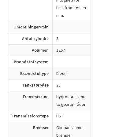
mulighed for
bl.a. frontlæsser
mm.
Omdrejninger/min
Antal cylindre
3
Volumen
1267
Brændstofsystem
Brændstoftype
Diesel
Tankstørrelse
25
Transmission
Hydrostatisk m.
to gearområder
Transmissionstype
HST
Bremser
Oliebads lamel
bremser