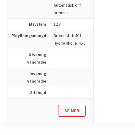
Automatisk diff.
bremse
Elsystem
12 v
Påfyllningsmängd
Brændstof: 40 l
Hydraulikolie: 45 l
Utvändig
vändradie
Invändig
vändradie
Sitshöjd
SE MER