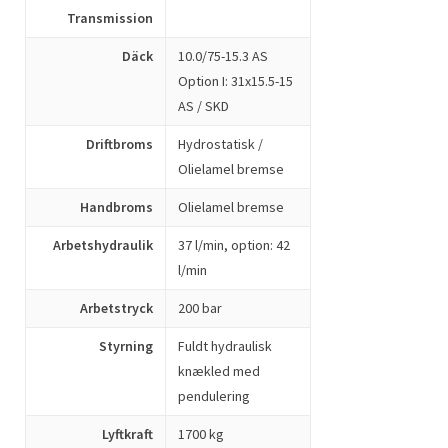
Transmission
Däck
10.0/75-15.3 AS
Option I: 31x15.5-15
AS / SKD
Driftbroms
Hydrostatisk /
Olielamel bremse
Handbroms
Olielamel bremse
Arbetshydraulik
37 l/min, option: 42
l/min
Arbetstryck
200 bar
Styrning
Fuldt hydraulisk
knækled med
pendulering
Lyftkraft
1700 kg