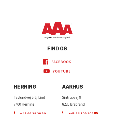
FIND OS
FACEBOOK
YOUTUBE
HERNING
AARHUS
Tavlundvej 2-6, Lind
Sintrupvej 9
7400 Herning
8220 Brabrand
+45 99 28 29 30
+45 86 109 108