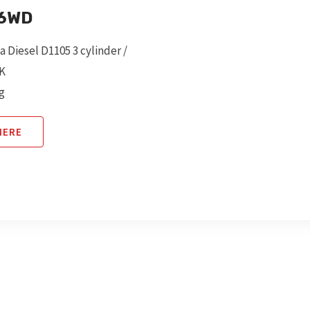
-6WD
 Diesel D1105 3 cylinder /
HK
g
MERE