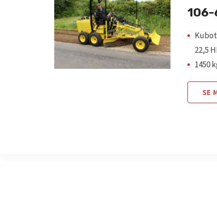
106
Kubota
22,5 
1450 k
SE 