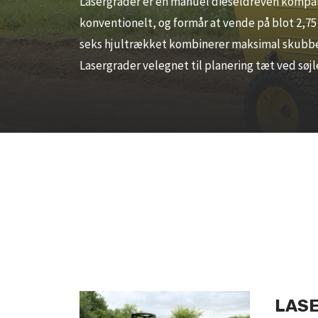
Lasergrader er en manuel dieseldreven kompak
konventionelt, og formår at vende på blot 2,75
seks hjultrækket kombinerer maksimal skubbe
Lasergrader velegnet til planering tæt ved søjle
LAS