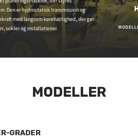
t planeringsmaskine, der styres
 m. Den er hydrostatisk transmission og
kraft med langsom kørehastighed, der gør
MODELL
r, sokler og installationer.
MODELLER
ER-GRADER